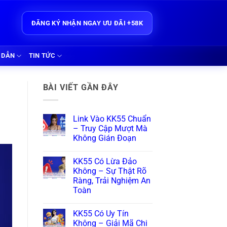
ĐĂNG KÝ NHẬN NGAY ƯU ĐÃI +58K
 DẪN
TIN TỨC
BÀI VIẾT GẦN ĐÂY
Link Vào KK55 Chuẩn
– Truy Cập Mượt Mà
Không Gián Đoạn
Không
có
KK55 Có Lừa Đảo
bình
luận
Không – Sự Thật Rõ
ở
Ràng, Trải Nghiệm An
Link
Vào
Toàn
KK55
Chuẩn
Không
–
có
KK55 Có Uy Tín
Truy
bình
Cập
luận
Không – Giải Mã Chi
ở