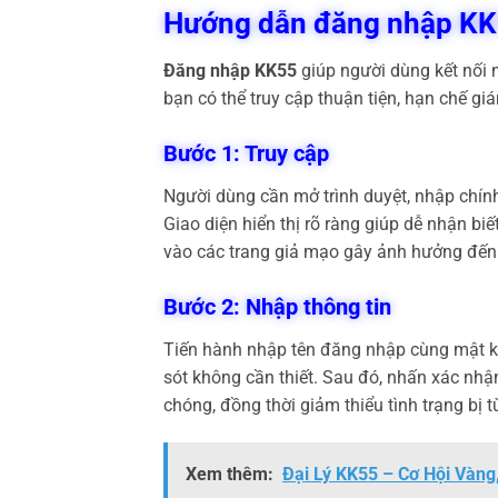
Hướng dẫn đăng nhập KK
Đăng nhập KK55
giúp người dùng kết nối 
bạn có thể truy cập thuận tiện, hạn chế gi
Bước 1: Truy cập
Người dùng cần mở trình duyệt, nhập chín
Giao diện hiển thị rõ ràng giúp dễ nhận bi
vào các trang giả mạo gây ảnh hưởng đến 
Bước 2: Nhập thông tin
Tiến hành nhập tên đăng nhập cùng mật kh
sót không cần thiết. Sau đó, nhấn xác nhận
chóng, đồng thời giảm thiểu tình trạng bị t
Xem thêm:
Đại Lý KK55 – Cơ Hội Vàng