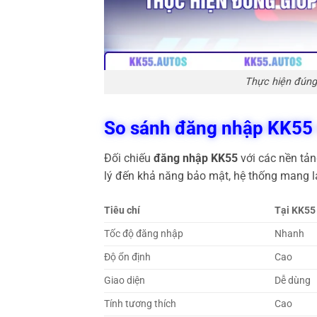
Thực hiện đúng 
So sánh đăng nhập KK55 
Đối chiếu
đăng nhập KK55
với các nền tản
lý đến khả năng bảo mật, hệ thống mang lại
Tiêu chí
Tại KK55
Tốc độ đăng nhập
Nhanh
Độ ổn định
Cao
Giao diện
Dễ dùng
Tính tương thích
Cao