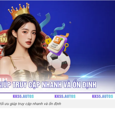
ối ưu giúp truy cập nhanh và ổn định