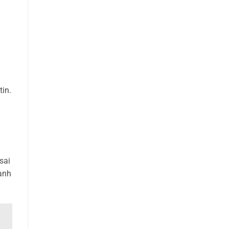
in.
sai
hanh