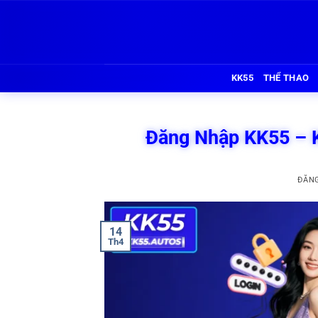
Bỏ
qua
nội
dung
KK55
THỂ THAO
Đăng Nhập KK55 – Kế
ĐĂN
14
Th4