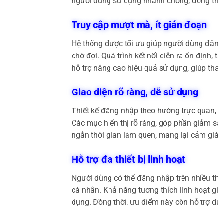
người dùng sử dụng nhanh chóng, đồng thời
Truy cập mượt mà, ít gián đoạn
Hệ thống được tối ưu giúp người dùng đăng
chờ đợi. Quá trình kết nối diễn ra ổn định,
hỗ trợ nâng cao hiệu quả sử dụng, giúp th
Giao diện rõ ràng, dễ sử dụng
Thiết kế đăng nhập theo hướng trực quan, 
Các mục hiển thị rõ ràng, góp phần giảm sa
ngắn thời gian làm quen, mang lại cảm giá
Hỗ trợ đa thiết bị linh hoạt
Người dùng có thể đăng nhập trên nhiều th
cá nhân. Khả năng tương thích linh hoạt gi
dụng. Đồng thời, ưu điểm này còn hỗ trợ du