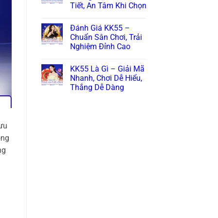
Mượt
Tiết, An Tâm Khi Chọn
KK55
Mà
Có
Không
Không
Lừa
Gián
có
Đảo
Đoạn
Đánh Giá KK55 –
bình
Không
luận
Chuẩn Sân Chơi, Trải
–
ở
Sự
Nghiệm Đỉnh Cao
KK55
Thật
Có
Rõ
Không
Uy
Ràng,
có
Tín
KK55 Là Gì – Giải Mã
Trải
bình
Không
Nghiệm
luận
Nhanh, Chơi Dễ Hiểu,
–
ở
An
Giải
Thắng Dễ Dàng
Đánh
Toàn
Mã
Giá
Chi
Không
KK55
Tiết,
có
–
An
bình
Chuẩn
Tâm
luận
Sân
ở
Khi
ưu
Chơi,
KK55
Chọn
Trải
Là
ọng
Nghiệm
Gì
Đỉnh
–
ng
Cao
Giải
Mã
Nhanh,
Chơi
Dễ
Hiểu,
Thắng
Dễ
Dàng