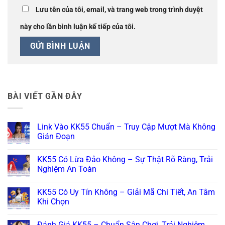
Lưu tên của tôi, email, và trang web trong trình duyệt
này cho lần bình luận kế tiếp của tôi.
BÀI VIẾT GẦN ĐÂY
Link Vào KK55 Chuẩn – Truy Cập Mượt Mà Không
Gián Đoạn
Không
có
KK55 Có Lừa Đảo Không – Sự Thật Rõ Ràng, Trải
bình
luận
Nghiệm An Toàn
ở
Link
Không
Vào
có
KK55 Có Uy Tín Không – Giải Mã Chi Tiết, An Tâm
KK55
bình
Chuẩn
luận
Khi Chọn
–
ở
Truy
KK55
Không
Cập
Có
có
Đánh Giá KK55 – Chuẩn Sân Chơi, Trải Nghiệm
Mượt
Lừa