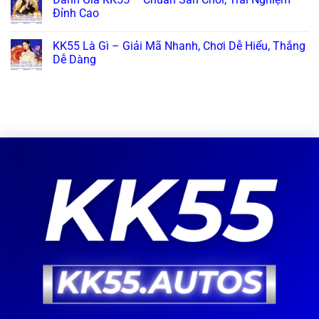
bình
Mà
Đảo
luận
Đỉnh Cao
Không
Không
ở
Gián
–
KK55
Không
Đoạn
Sự
Có
có
KK55 Là Gì – Giải Mã Nhanh, Chơi Dễ Hiểu, Thắng
Thật
Uy
bình
Rõ
Tín
luận
Dễ Dàng
Ràng,
Không
ở
Trải
–
Đánh
Không
Nghiệm
Giải
Giá
có
An
Mã
KK55
bình
Toàn
Chi
–
luận
Tiết,
Chuẩn
ở
An
Sân
KK55
Tâm
Chơi,
Là
Khi
Trải
Gì
Chọn
Nghiệm
–
Đỉnh
Giải
Cao
Mã
Nhanh,
Chơi
Dễ
Hiểu,
Thắng
Dễ
Dàng