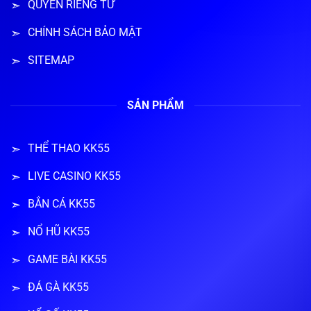
QUYỀN RIÊNG TƯ
CHÍNH SÁCH BẢO MẬT
SITEMAP
SẢN PHẨM
THỂ THAO KK55
LIVE CASINO KK55
BẮN CÁ KK55
NỔ HŨ KK55
GAME BÀI KK55
ĐÁ GÀ KK55