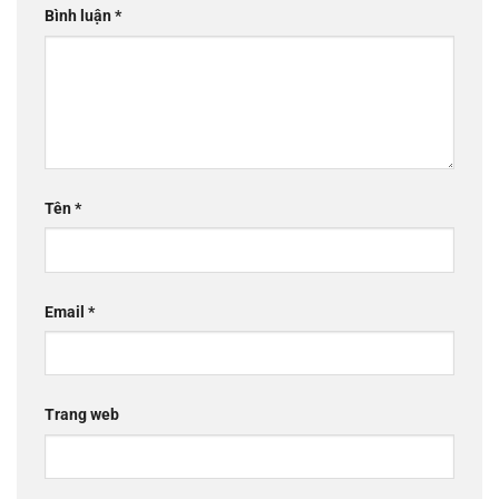
Bình luận
*
Tên
*
Email
*
Trang web