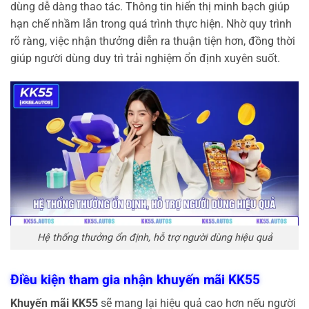
dùng dễ dàng thao tác. Thông tin hiển thị minh bạch giúp
hạn chế nhầm lẫn trong quá trình thực hiện. Nhờ quy trình
rõ ràng, việc nhận thưởng diễn ra thuận tiện hơn, đồng thời
giúp người dùng duy trì trải nghiệm ổn định xuyên suốt.
Hệ thống thưởng ổn định, hỗ trợ người dùng hiệu quả
Điều kiện tham gia nhận khuyến mãi KK55
Khuyến mãi KK55
sẽ mang lại hiệu quả cao hơn nếu người